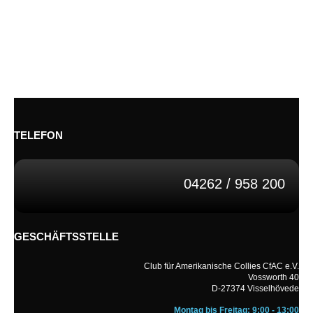
Twitt
TELEFON
04262 / 958 200
GESCHÄFTSSTELLE
Club für Amerikanische Collies CfAC e.V.
Vossworth 40
D-27374 Visselhövede
Montag bis Freitag: 9:00 - 13:00