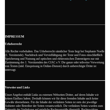
IMPRESSUM
Urheberrecht
Alle Rechte vorbehalten. Das Urheberrecht sämtlicher Texte liegt bei Stephanie Noelle
(1. Vorsitzende). Nachdruck und Vervielfältigung der Texte und Fotos einschließlich
Speicherung und Nutzung auf optischen und elektronischen Datenträgern nur mit
Zustimmung des 1. Vorsitzenden des CfAC e.V. Die ganze oder teilweise Verwertung
von Texten (inkl. Einspeisung in Online-Dienste) durch unberechtigte Dritte ist
untersagt.
Verweise und Links
Unser Angebot enthält Links zu externen Webseiten Dritter, auf deren Inhalte wir
keinen Einfluss haben. Deshalb können wir für diese fremden Inhalte auch keine
Gewähr übernehmen. Für die Inhalte der verlinkten Seiten ist stets der jeweilige
Anbieter oder Betreiber der Seiten verantwortlich. Die verlinkten Seiten wurden zum
Zeitpunkt der Verlinkung auf mögliche Rechtsverstöße überprüft. Rechtswidrige